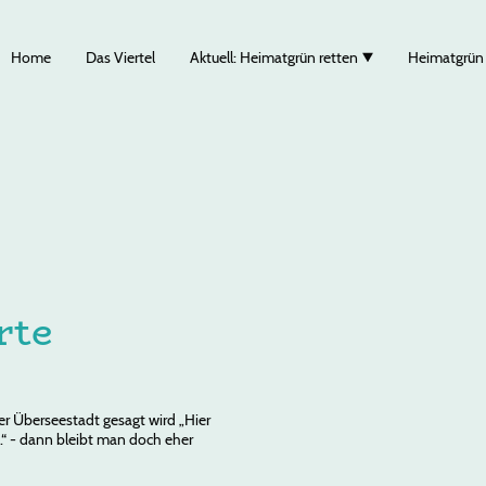
Home
Das Viertel
Aktuell: Heimatgrün retten
Heimatgrün
rte
r Überseestadt gesagt wird „Hier
e.“ - dann bleibt man doch eher