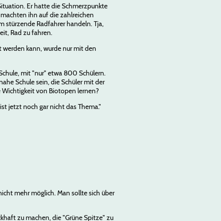
Situation. Er hatte die Schmerzpunkte
 machten ihn auf die zahlreichen
m stürzende Radfahrer handeln. Tja,
eit, Rad zu fahren.
zt werden kann, wurde nur mit den
 Schule, mit "nur" etwa 800 Schülern.
nahe Schule sein, die Schüler mit der
ie Wichtigkeit von Biotopen lernen?
t jetzt noch gar nicht das Thema."
nicht mehr möglich. Man sollte sich über
khaft zu machen, die "Grüne Spitze" zu