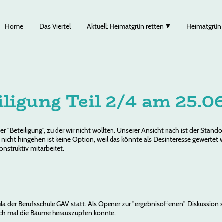
Home
Das Viertel
Aktuell: Heimatgrün retten
Heimatgrün
ligung Teil 2/4 am 25.0
r "Beteiligung", zu der wir nicht wollten. Unserer Ansicht nach ist der Stando
r nicht hingehen ist keine Option, weil das könnte als Desinteresse gewer
nstruktiv mitarbeitet.
ula der Berufsschule GAV statt. Als Opener zur "ergebnisoffenen" Diskussion
eich mal die Bäume herauszupfen konnte.