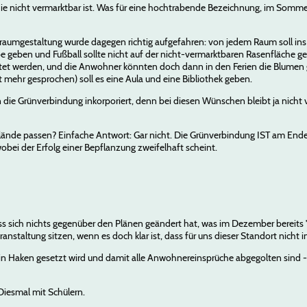
die nicht vermarktbar ist. Was für eine hochtrabende Bezeichnung, im Sommer
aumgestaltung wurde dagegen richtig aufgefahren: von jedem Raum soll ins 
 geben und Fußball sollte nicht auf der nicht-vermarktbaren Rasenfläche g
chtet werden, und die Anwohner könnten doch dann in den Ferien die Blumen g
t mehr gesprochen) soll es eine Aula und eine Bibliothek geben.
ie Grünverbindung inkorporiert, denn bei diesen Wünschen bleibt ja nicht vie
elände passen? Einfache Antwort: Gar nicht. Die Grünverbindung IST am Ende 
wobei der Erfolg einer Bepflanzung zweifelhaft scheint.
dass sich nichts gegenüber den Plänen geändert hat, was im Dezember bereits
anstaltung sitzen, wenn es doch klar ist, dass für uns dieser Standort nicht 
in Haken gesetzt wird und damit alle Anwohnereinsprüche abgegolten sind -
 Diesmal mit Schülern.