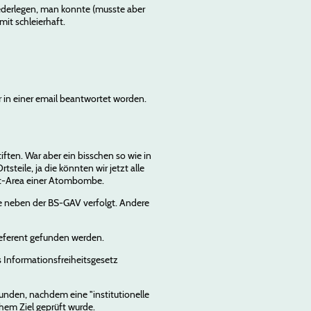
derlegen, man konnte (musste aber
it schleierhaft.
 in einer email beantwortet worden.
iften. War aber ein bisschen so wie in
teile, ja die könnten wir jetzt alle
lout-Area einer Atombombe.
e neben der BS-GAV verfolgt. Andere
Referent gefunden werden.
s Informationsfreiheitsgesetz
funden, nachdem eine "institutionelle
hem Ziel geprüft wurde.