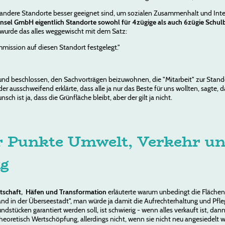
a andere Standorte besser geeignet sind, um sozialen Zusammenhalt und Inter
insel GmbH eigentlich Standorte sowohl für 4zügige als auch 6zügie Schu
 wurde das alles weggewischt mit dem Satz:
mmission auf diesen Standort festgelegt."
und beschlossen, den Sachvorträgen beizuwohnen, die "Mitarbeit" zur Stando
r ausschweifend erklärte, dass alle ja nur das Beste für uns wollten, sagte, 
h ist ja, dass die Grünfläche bleibt, aber der gilt ja nicht.
er Punkte Umwelt, Verkehr u
ng
rtschaft, Häfen und Transformation
erläuterte warum unbedingt die Flächen
nd in der Überseestadt", man würde ja damit die Aufrechterhaltung und Pfleg
ndstücken garantiert werden soll, ist schwierig - wenn alles verkauft ist, da
heoretisch Wertschöpfung, allerdings nicht, wenn sie nicht neu angesiedelt