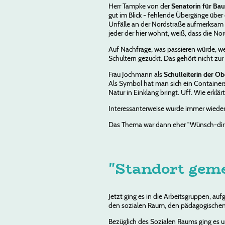
Herr Tampke von der
Senatorin für Bau
gut im Blick - fehlende Übergänge über
Unfälle an der Nordstraße aufmerksam 
jeder der hier wohnt, weiß, dass die Nor
Auf Nachfrage, was passieren würde, we
Schultern gezuckt. Das gehört nicht zur
Frau Jochmann als
Schulleiterin der O
Als Symbol hat man sich ein Containersc
Natur in Einklang bringt. Uff. Wie erklä
Interessanterweise wurde immer wieder 
Das Thema war dann eher "Wünsch-dir-
"Standort geme
Jetzt ging es in die Arbeitsgruppen, au
den sozialen Raum, den pädagogische
Bezüglich des Sozialen Raums ging es 