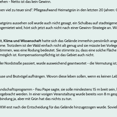
iehen - Netto ist das kein Gewinn.
hen viel zu teuer sind". Pflegeaufwand Heimatgrün in den letzten 20 Jahren: 
tgrüns aussehen soll wurde auch nicht gesagt, ein Schulbau auf stadteige
gemietet wird, hört sich jetzt auch nicht nach einer Gewinn-Strategie an. Wi
t, Klima und Wissenschaft
hatte sich das Gelände immerhin persönlich anges
e. Trotzdem ist der Wald einfach nicht alt genug und sie müsste bei Vorleg
en, was eine Rodung bedeutet. Sie stimmte zu, dass eine solche Fläche n
öglich ist. Kompensationspflichtig ist das Gebiet auch nicht.
er Nordstraße passiert, wurde ausweichend geantwortet - die Vermutung ist
use und Brutvögel aufhängen. Wovon diese leben sollen, wenn es keinen L
ndschaftsprogramm - Frau Pape sagte, sie solle mindestens 15 m breit sein, 
ebracht werden. In einer vorigen Veranstaltung wurde bereits von 8 m gespr
bindung ja, aber mit Grün hat das nichts zu tun.
KW erst nach der Entscheidung für das Gelände hinzugezogen wurde. Soviel z