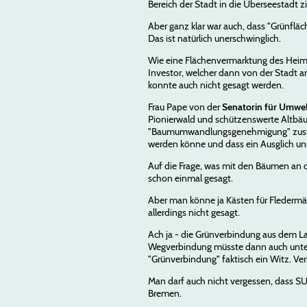
Bereich der Stadt in die Überseestadt z
Aber ganz klar war auch, dass "Grünfläc
Das ist natürlich unerschwinglich.
Wie eine Flächenvermarktung des Heima
Investor, welcher dann von der Stadt an
konnte auch nicht gesagt werden.
Frau Pape von der
Senatorin für Umwel
Pionierwald und schützenswerte Altbäum
"Baumumwandlungsgenehmigung" zustimm
werden könne und dass ein Ausglich unm
Auf die Frage, was mit den Bäumen an d
schon einmal gesagt.
Aber man könne ja Kästen für Fledermä
allerdings nicht gesagt.
Ach ja - die Grünverbindung aus dem La
Wegverbindung müsste dann auch unterg
"Grünverbindung" faktisch ein Witz. Ver
Man darf auch nicht vergessen, dass SU
Bremen.