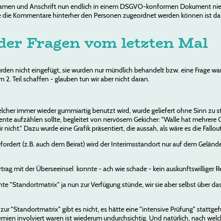
Namen und Anschrift nun endlich in einem DSGVO-konformen Dokument nie
e die Kommentare hinterher den Personen zugeordnet werden können ist dam
der Fragen vom letzten Mal
en nicht eingefügt, sie wurden nur mündlich behandelt bzw. eine Frage war
m 2. Teil schaffen - glauben tun wir aber nicht daran.
welcher immer wieder gummiartig benutzt wird, wurde geliefert ohne Sinn zu st
te aufzählen sollte, begleitet von nervösem Gekicher: "Walle hat mehrere Orts
r nicht." Dazu wurde eine Grafik präsentiert, die aussah, als wäre es die Fal
rdert (z.B. auch dem Beirat) wird der Interimsstandort nur auf dem Geländ
rag mit der Überseeinsel konnte - ach wie schade - kein auskunftswilliger 
te "Standortmatrix" ja nun zur Verfügung stünde, wir sie aber selbst über da
 zur "Standortmatrix" gibt es nicht, es hätte eine "intensive Prüfung" stattge
en involviert waren ist wiederum undurchsichtig. Und natürlich, nach welc