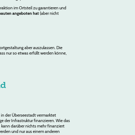
aktion im Ortsteil zu garantieren und
lbauten angeboten hat
(aber nicht
rtgestaltung aber auszulassen. Die
dass nur so etwas erfüllt werden könne,
nd
 in der Überseestadt vermarktet
e der Infrastruktur finanzieren. Wie das
nn kann darüber nichts mehr finanziert
 werden und nur aus einem anderen