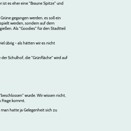
 ist es eher eine "Braune Spitze" und
Grüne gegangen werden, es soll ein
espielt werden, sondern auf dem
ießen. Als "Goodies" für den Stadtteil
l übrig - als hätten wir es nicht
der Schulhof, die "Grünfläche" wird auf
 "beschlossen" wurde. Wir wissen nicht,
in Frage kommt.
 man hatte ja Gelegenheit sich zu