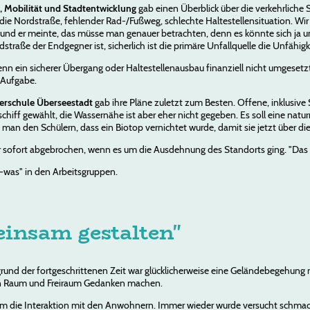
, Mobilität und Stadtentwicklung
gab einen Überblick über die verkehrliche 
 die Nordstraße, fehlender Rad-/Fußweg, schlechte Haltestellensituation. Wir
und er meinte, das müsse man genauer betrachten, denn es könnte sich ja u
dstraße der Endgegner ist, sicherlich ist die primäre Unfallquelle die Unfähigk
nn ein sicherer Übergang oder Haltestellenausbau finanziell nicht umgeset
 Aufgabe.
berschule Überseestadt
gab ihre Pläne zuletzt zum Besten. Offene, inklusive
hiff gewählt, die Wassernähe ist aber eher nicht gegeben. Es soll eine natur
rt man den Schülern, dass ein Biotop vernichtet wurde, damit sie jetzt über d
sofort abgebrochen, wenn es um die Ausdehnung des Standorts ging. "Das is
was" in den Arbeitsgruppen.
insam gestalten"
fgrund der fortgeschrittenen Zeit war glücklicherweise eine Geländebegehung 
n Raum und Freiraum Gedanken machen.
um die Interaktion mit den Anwohnern. Immer wieder wurde versucht schmac