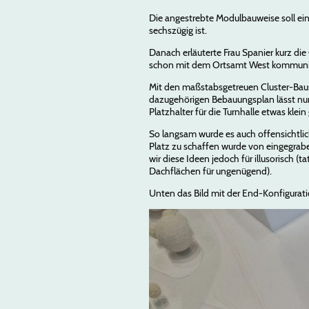
Die angestrebte Modulbauweise soll eine
sechszügig ist.
Danach erläuterte Frau Spanier kurz d
schon mit dem Ortsamt West kommuniz
Mit den maßstabsgetreuen Cluster-Baus
dazugehörigen Bebauungsplan lässt nur e
Platzhalter für die Turnhalle etwas klei
So langsam wurde es auch offensichtlich
Platz zu schaffen wurde von eingegrab
wir diese Ideen jedoch für illusorisch 
Dachflächen für ungenügend).
Unten das Bild mit der End-Konfigurati