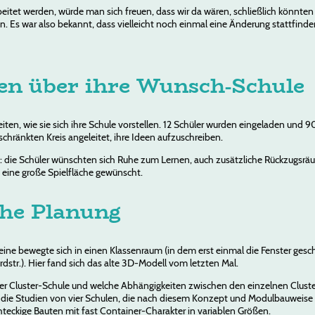
eitet werden, würde man sich freuen, dass wir da wären, schließlich könnten
. Es war also bekannt, dass vielleicht noch einmal eine Änderung stattfinde
len über ihre Wunsch-Schule
beiten, wie sie sich ihre Schule vorstellen. 12 Schüler wurden eingeladen u
ränkten Kreis angeleitet, ihre Ideen aufzuschreiben.
n: die Schüler wünschten sich Ruhe zum Lernen, auch zusätzliche Rückzugsrä
 eine große Spielfläche gewünscht.
che Planung
 eine bewegte sich in einen Klassenraum (in dem erst einmal die Fenster ge
rdstr.). Hier fand sich das alte 3D-Modell vom letzten Mal.
p der Cluster-Schule und welche Abhängigkeiten zwischen den einzelnen Clus
 die Studien von vier Schulen, die nach diesem Konzept und Modulbauweise 
hteckige Bauten mit fast Container-Charakter in variablen Größen.