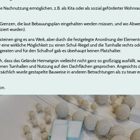
 Nachnutzung ermöglichen, z.B. als Kita oder als sozial geförderter Wohnrau
ie Grenzen, die laut Bebauungsplan eingehalten werden müssen, und wo Abwei
iert wurden).
teinen ging es ans Werk, aber durch die festgelegte Anordnung der Elemen
ine wirkliche Möglichkeit zu: einen Schul-Riegel und die Turnhalle rechts od
n geraten und für den Schulhof gab es überhaupt keinen Platzhalter.
, dass das Gelände Heimatgrün vielleicht nicht ganz so großzügig ausfällt, 
enen Turnhallen und Nutzung auf den Dachflächen gesprochen. Angesichts 
(tatsächlich wurde gestapelte Bauweise in anderen Betrachtungen als zu teuer 
on.