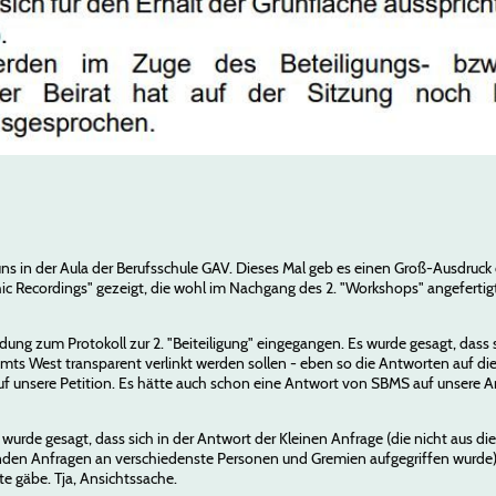
 uns in der Aula der Berufsschule GAV. Dieses Mal geb es einen Groß-Ausdruc
ic Recordings" gezeigt, die wohl im Nachgang des 2. "Workshops" angefertig
ung zum Protokoll zur 2. "Beiteiligung" eingegangen. Es wurde gesagt, dass s
s West transparent verlinkt werden sollen - eben so die Antworten auf die
uf unsere Petition. Es hätte auch schon eine Antwort von SBMS auf unser
 wurde gesagt, dass sich in der Antwort der Kleinen Anfrage (die nicht aus d
nden Anfragen an verschiedenste Personen und Gremien aufgegriffen wurde
te gäbe. Tja, Ansichtssache.