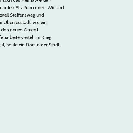
r auch das Heimatviertel -
gnanten Straßennamen. Wir sind
rtsteil Steffensweg und
ur Überseestadt, wie ein
n den neuen Ortsteil.
enarbeiterviertel, im Krieg
t, heute ein Dorf in der Stadt.