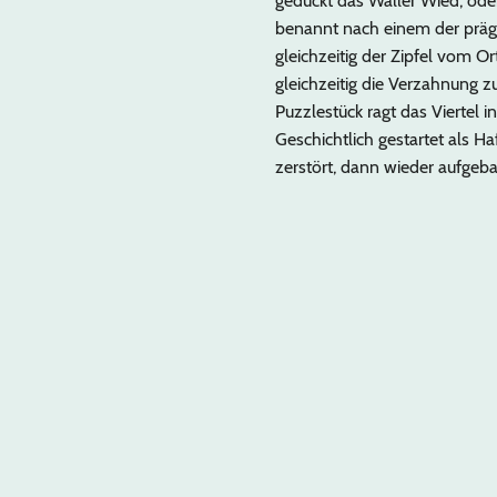
geduckt das Waller Wied, ode
benannt nach einem der prä
gleichzeitig der Zipfel vom O
gleichzeitig die Verzahnung z
Puzzlestück ragt das Viertel i
Geschichtlich gestartet als Haf
zerstört, dann wieder aufgebau