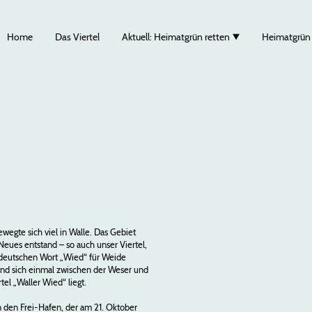
Home
Das Viertel
Aktuell: Heimatgrün retten
Heimatgrün
ewegte sich viel in Walle. Das Gebiet
Neues entstand – so auch unser Viertel,
tdeutschen Wort „Wied“ für Weide
and sich einmal zwischen der Weser und
tel „Waller Wied“ liegt.
 den Frei-Hafen, der am 21. Oktober