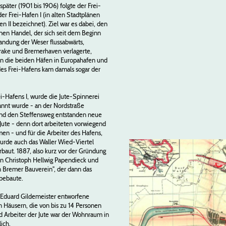
päter (1901 bis 1906) folgte der Frei-
r Frei-Hafen I (in alten Stadtplänen
n II bezeichnet). Ziel war es dabei, den
enen Handel, der sich seit dem Beginn
sandung der Weser flussabwärts,
rake und Bremerhaven verlagerte,
n die beiden Häfen in Europahafen und
es Frei-Hafens kam damals sogar der
rei-Hafens I, wurde die Jute-Spinnerei
annt wurde - an der Nordstraße
und den Steffensweg entstanden neue
Jute - denn dort arbeiteten vorwiegend
en - und für die Arbeiter des Hafens,
urde auch das Waller Wied-Viertel
rbaut. 1887, also kurz vor der Gründung
en Christoph Hellwig Papendieck und
 Bremer Bauverein", der dann das
 bebaute.
 Eduard Gildemeister entworfene
 Häusern, die von bis zu 14 Personen
d Arbeiter der Jute war der Wohnraum in
ich.