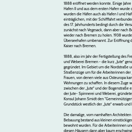
1888 eröffnet werden konnte. Einige Jahre s
Hafen II und aus dem ersten Hafen wurde de
wurden die Häfen auch als Hafen I und Hafe
einträglichen, mit der Schifffahrt verbund
des 17. Jahrhunderts bedingt durch die Ver
zunächst nach Vegesack, dann aber nach B
wieder nach Bremen zu holen. 1938 wurde
Überseehafen umbenannt. Zur Eröffnung d
Kaiser nach Bremen.
1888, also im Jahr der Fertigstellung des F
und Weberei Bremen - die kurz „Jute“ gen
gegründet. Im Gebiet um die Nordstraße 
Straßenzüge um für die Arbeiterinnen der 
Frauen, von denen viele aus Osteuropa kam
Wohnungen zu schaffen. In diesem Zuge w
zwischen der „Jute“ und der Bogenstraße e
der Jute- Spinnerei und Weberei, gründet
Konsul Johann Smidt den "Gemeinnützigen
Grundstück westlich der „Jute“ erwarb und
Die damalige, vom namhaften Architekten
Bebauung bestand aus kleinen einstöckigen
bewohnt wurden. Für die Arbeiterinnen un
diesen Häusern dann aber kaum erschwingl