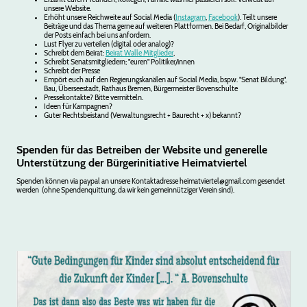
unsere Website.
Erhöht unsere Reichweite auf Social Media (
Instagram
,
Facebook
). Teilt unsere
Beiträge und das Thema gerne auf weiteren Plattformen. Bei Bedarf, Originalbilder
der Posts einfach bei uns anfordern.
Lust Flyer zu verteilen (digital oder analog)?
Schreibt dem Beirat:
Beirat Walle Mitglieder
,
Schreibt Senatsmitgliedern; "euren" Politiker/innen
Schreibt der Presse
Empört euch auf den Regierungskanälen auf Social Media, bspw. "Senat Bildung",
Bau, Überseestadt, Rathaus Bremen, Bürgermeister Bovenschulte
Pressekontakte? Bitte vermitteln.
Ideen für Kampagnen?
Guter Rechtsbeistand (Verwaltungsrecht + Baurecht + x) bekannt?
Spenden für das Betreiben der Website und generelle
Unterstützung der Bürgerinitiative Heimatviertel
Spenden können via paypal an unsere Kontaktadresse heimatviertel@gmail.com gesendet
werden (ohne Spendenquittung, da wir kein gemeinnütziger Verein sind).