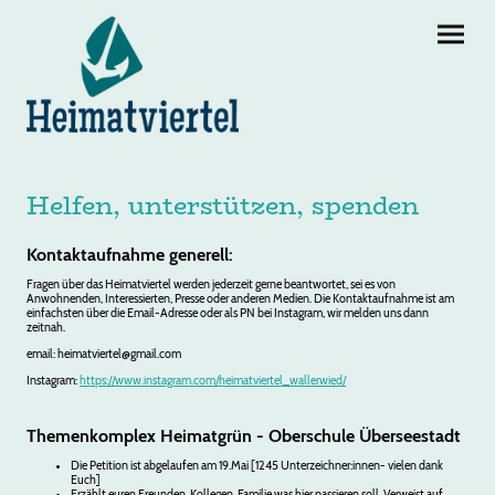
Helfen, unterstützen, spenden
Kontaktaufnahme generell:
Fragen über das Heimatviertel werden jederzeit gerne beantwortet, sei es von
Anwohnenden, Interessierten, Presse oder anderen Medien. Die Kontaktaufnahme ist am
einfachsten über die Email-Adresse oder als PN bei Instagram, wir melden uns dann
zeitnah.
email: heimatviertel@gmail.com
Instagram:
https://www.instagram.com/heimatviertel_wallerwied/
Themenkomplex Heimatgrün - Oberschule Überseestadt
Die Petition ist abgelaufen am 19.Mai [1245 Unterzeichner:innen- vielen dank
Euch]
Erzählt euren Freunden, Kollegen, Familie was hier passieren soll. Verweist auf