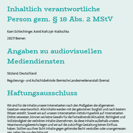
Inhaltlich verantwortliche
Person gem. § 18 Abs. 2 MStV
Karin Schlechtinger, Astrid Krafczyk-Kralitschka
28217 Bremen
Angaben zu audiovisuellen
Mediendiensten
Sitzland: Deutschland
Regulierungs- und Aufsichtsbehörde: Bremische Landesmedienanstalt (brema)
Haftungsausschluss
Wir sind für die Inhalte unserer Internetseiten nach den Maßgaben der allgemeinen
Gesetzen verantwortlich. Alle Inhalte werden mit der gebotenen Sorgfalt und nach bestem
Wissen erstellt. Soweit wir auf unseren Internetseiten mittels Hyperlink auf Internetseiten
Dritter verweisen, können wir keine Gewähr für die fortwährende Aktualität, Richtigkeit und
Vollständigkeit der verlinkten Inhalte übernehmen, da diese Inhalte außerhalb unseres
Verantwortungsbereichs liegen und wir auf die zukünftige Gestaltung keinen Einfluss
haben. Sollten aus Ihrer Sicht Inhalte gegen geltendes Recht verstoßen oder unangemessen
sein, teilen Sie uns dies bitte mit.