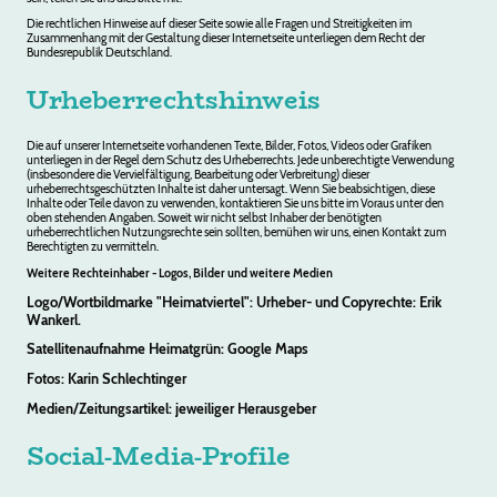
Die rechtlichen Hinweise auf dieser Seite sowie alle Fragen und Streitigkeiten im
Zusammenhang mit der Gestaltung dieser Internetseite unterliegen dem Recht der
Bundesrepublik Deutschland.
Urheberrechtshinweis
Die auf unserer Internetseite vorhandenen Texte, Bilder, Fotos, Videos oder Grafiken
unterliegen in der Regel dem Schutz des Urheberrechts. Jede unberechtigte Verwendung
(insbesondere die Vervielfältigung, Bearbeitung oder Verbreitung) dieser
urheberrechtsgeschützten Inhalte ist daher untersagt. Wenn Sie beabsichtigen, diese
Inhalte oder Teile davon zu verwenden, kontaktieren Sie uns bitte im Voraus unter den
oben stehenden Angaben. Soweit wir nicht selbst Inhaber der benötigten
urheberrechtlichen Nutzungsrechte sein sollten, bemühen wir uns, einen Kontakt zum
Berechtigten zu vermitteln.
Weitere Rechteinhaber - Logos, Bilder und weitere Medien
Logo/Wortbildmarke "Heimatviertel": Urheber- und Copyrechte: Erik
Wankerl.
Satellitenaufnahme Heimatgrün: Google Maps
Fotos: Karin Schlechtinger
Medien/Zeitungsartikel: jeweiliger Herausgeber
Social-Media-Profile