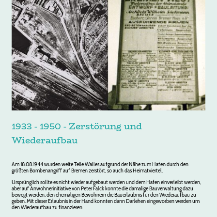
1933 - 1950 - Zerstörung und
Wiederaufbau
Am 18.08.1944 wurden weite Teile Walles aufgrund der Nähe zum Hafen durch den
größten Bombenangriff auf Bremen zerstört, so auch das Heimatviertel.
Ursprünglich sollte es nicht wieder aufgebaut werden und dem Hafen einverleibt werden,
aber auf Anwohnerinitiative von Peter Falck konnte die damalige Bauverwaltung dazu
bewegt werden, den ehemaligen Bewohnern die Bauerlaubnis für den Wiederaufbau zu
geben. Mit dieser Erlaubnis in der Hand konnten dann Darlehen eingeworben werden um
den Wiederaufbau zu finanzieren.