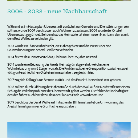
2006 - 2023 - neue Nachbarschaft
Während es im Masterplan Überseestadt zunächst nur Gewerbe und Dienstleistungen sein
sollten, wurde 2007 beschlossen auch Wohnen zuzulassen. 2009 wurde der Ortsteil
Überseestadt gegründet. Seitdem hat das Heimatviertel einen neuen Nachbarn, den es mit
dem Rest Walles zu verbinden gilt.
2013 wurde ein Plan verabschiedet, die Hafengebiete und die Weser über eine
Grünverbindung mit Zentral-Walle zu verbinden.
2014 feierte das Heimatviertel das Jubiläum über 125 Jahre Bestand.
2014 wurde eine Bebauung des Areals Heimatgrün abgewehrt, welches eine
Wohnbebauung von 8 Etagen vorsah. Die Problematik, eine Grenzposition zwischen zwei
völlig unterschiedlichen Ortsteilen innezuhaben, zeigte sich hier.
2017 zog sich Kellogg's aus Bremen zurück und das Projekt Überseeinsel war geboren.
2018 sollten durch Öffnung der Hafenstraße durch den Wall auf die Nordstraße mit einem
Schlag die Verkehrsprobleme der Überseestadt gelöst werden. Die fehlende Sinnhaftigkeit
der Idee führte auch hier dazu, dass der Plan am Ende verworfen wurde.
2019 beschloss der Beirat Walle auf Initiative der BI Heimatviertel die Umwidmung des
Areals Heimatgrün in eine Grünfläche anzustreben.