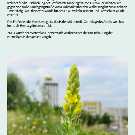
welches für die Erschließung des Großmarktes angelegt wurde. Die Waller wehrten sich
gegen eine große Durchgangsstraße vom Großmarkt über den Waller Ring bis zur Autobahn
- mit Erfolg. Das Überseetor wurde für den LKW-Verkehr gesperrt und Lärmschutz wurde
errichtet.
Das Entfernen der Verschiebegleise des Hafens bildete die Grundlage des Areals, welches
heute als Heimatgrün bekannt ist.
2003 wurde der Masterplan Überseestadt verabschiedet, der eine Bebauung der
ehemaligen Hafengebiete vorgab.