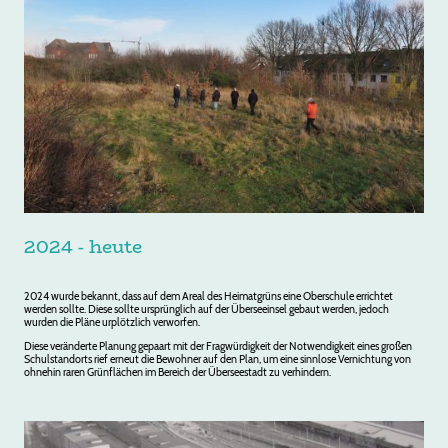
2024 - heute
2024 wurde bekannt, dass auf dem Areal des Heimatgrüns eine Oberschule errichtet
werden sollte. Diese sollte ursprünglich auf der Überseeinsel gebaut werden, jedoch
wurden die Pläne urplötzlich verworfen.
Diese veränderte Planung gepaart mit der Fragwürdigkeit der Notwendigkeit eines großen
Schulstandorts rief erneut die Bewohner auf den Plan, um eine sinnlose Vernichtung von
ohnehin raren Grünflächen im Bereich der Überseestadt zu verhindern.